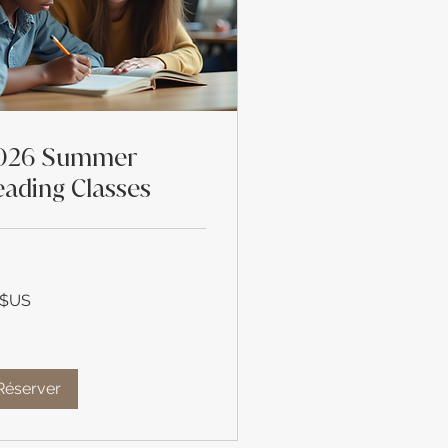
026 Summer
eading Classes
 $US
rs
s-
Réserver