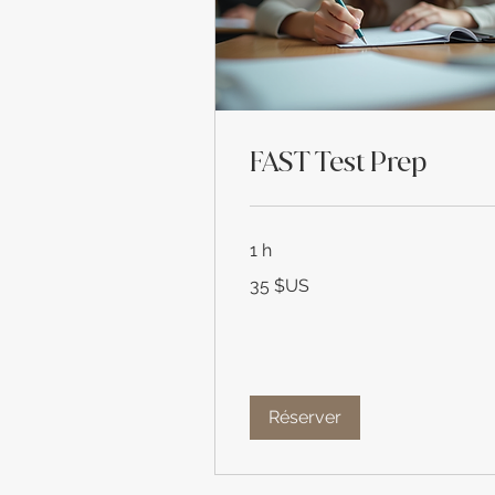
FAST Test Prep
1 h
35
35 $US
dollars
des
États-
Unis
Réserver