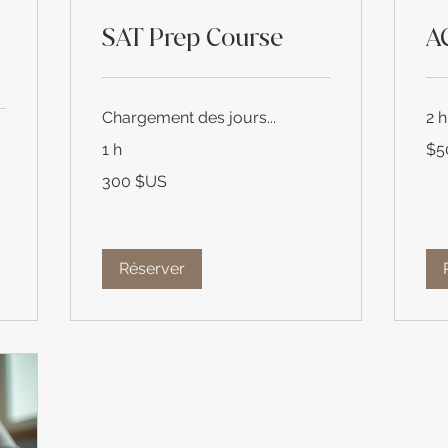
SAT Prep Course
A
Chargement des jours...
2 h
$50
1 h
$5
300
300 $US
dollars
des
États-
Unis
Réserver