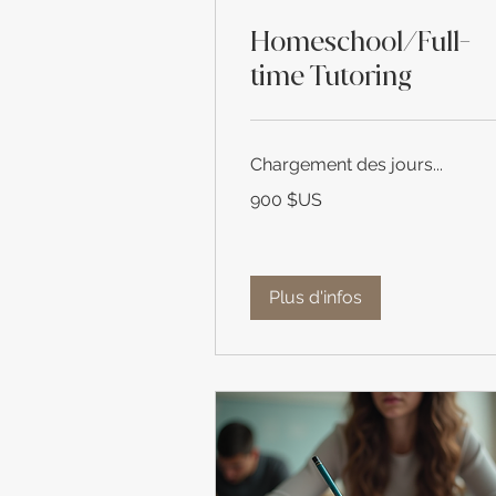
Homeschool/Full-
time Tutoring
Chargement des jours...
900
900 $US
dollars
des
États-
Unis
Plus d'infos