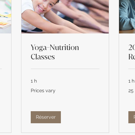
Yoga-Nutrition
2
Classes
R
1 h
1 h
Prices
25
Prices vary
25
vary
dolla
des
État
Unis
Réserver