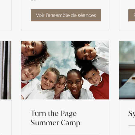
des
États-
Unis
Voir l'ensemble de séances
Turn the Page
S
Summer Camp