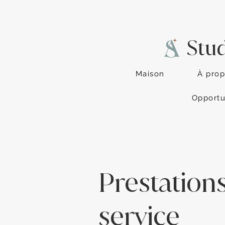
Stu
Maison
À pro
Opportu
Prestation
service