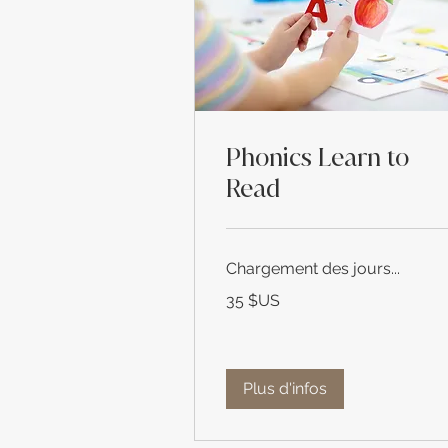
Phonics Learn to
Read
Chargement des jours...
35
35 $US
dollars
des
États-
Unis
Plus d'infos