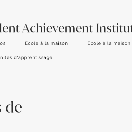
dent Achievement Institu
pos
École à la maison
École à la maison
nités d'apprentissage
s de