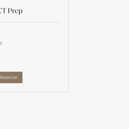
CT Prep
0
Réserver