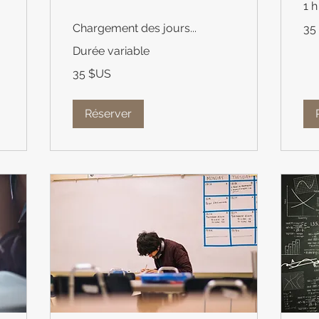
1 h
35
Chargement des jours...
35
dolla
des
État
Durée variable
Unis
35
35 $US
dollars
des
États-
Unis
Réserver