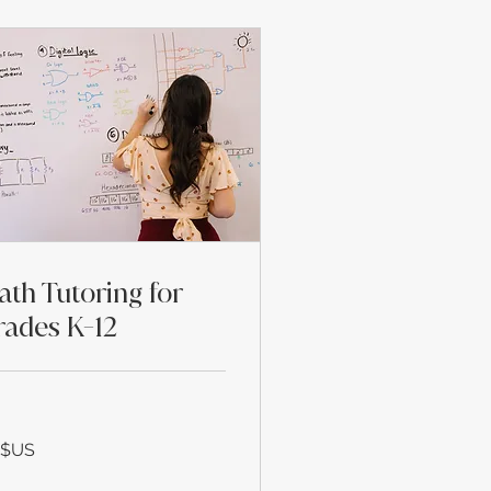
ath Tutoring for
rades K-12
 $US
rs
s-